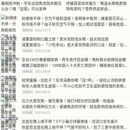
暑假前冲剌，学生出现焦虑型失眠怎
纾缓感冒症状偏方：喝温水再喝黑咖
么办？喝「这粥」可以安神
啡有用吗？营养师这样说…
秋燥咳不停，分为干咳和湿咳！吴明珠中医师：蜂蜜菊花茶止咳养肺
秋天咳不停？由于秋天空气干燥，加上相对湿度低，容易造成吸入的空气因为太…
2023.10.17
胸腔内科
减重要抑制口腹之欲！黑木耳粉泡水喝，延长饱足感
减重要成功，「少吃多动」是大家耳熟能详的口诀，但是，往往知易行难。如果…
2023.10.04
自然偏方
全台230万罹患糖尿病，养生食疗控血糖！喝秋葵水助降低血糖
根据卫福部统计，109年国人十大死亡原因中，糖尿病位居第5名。而国家卫…
2023.09.05
疾病饮食
经常腹痛、拉肚子？名导演教你喝「这1杯」，轻松止泻助排便
有些人肠胃天生虚弱，一不小心吃到不卫生或刺激性强的食物，就容易出现肚子…
2023.08.22
自然偏方
压力大害忧郁、暴饮暴食！敲打8部位纾压按摩，助瘦身
长期处于精神压力大、紧绷焦虑的环境，就会影响到身体荷尔蒙内分泌的平衡，…
2023.08.22
养生保健
总是在晚上咳不停？3个小偏方纾缓夜咳，试试口含生姜片
你是否总是在晚上咳不停？气管不好的人，到了三更半夜常常有咳嗽咳不停的困…