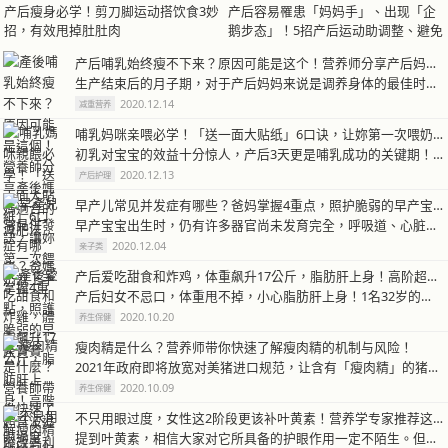
产后瘦身必学！剪刀脚运动搭饮食3妙
产后容易罹患「妈妈手」、出现「企
招，有效甩掉肚肚肉
鹅步态」！5招产后运动助调整、避免
伤害
产后哺乳始终瘦不下来？原因可能是这个！营养师分享产后妈妈适合的减肥法
生产结束后的月子期，对于产后妈妈来说是调养身体的最佳时机，各方面的营养…
2020.12.14
减重营养
哺乳妈咪亲喂必学！「送一面大贴纸」6口诀，让妳第一次喂奶就上手
初乳对宝宝的效益十分惊人，产后3天更是哺乳成功的关键期！许多妈咪第一次…
2020.12.13
产后护理
早产儿常见并发症有哪些？爸妈掌握4重点，照护脆弱的早产宝宝
早产宝宝出生时，仍有许多器官尚未发育完全，呼吸道、心脏与肠胃道等器官都…
2020.12.04
亲子类
产后爱吃甜食和炸鸡，体重飙升17公斤，脂肪肝上身！高阶超音波追踪改善利器
产后妇女不忌口，体重甩不掉，小心脂肪肝上身！1名32岁的林小姐产后为照…
2020.10.20
养生保健
瘦肉精是什么？营养师带你快速了解瘦肉精的机制与风险！
2021年政府即将放宽对美猪进口规范，让含有「瘦肉精」的猪肉可以进口，…
2020.10.09
养生保健
不只用眼过度，女性这2阶段更该补叶黄素！营养学专家推荐这些天然食物组合
提到叶黄素，相信大家对它所具备的护眼作用一定不陌生。但你知道吗？除了每…