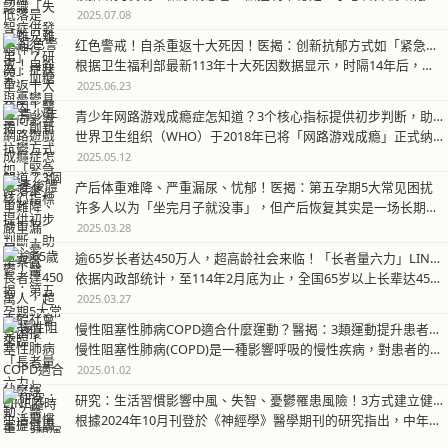
2025.07.08
红色警戒！自杀重返十大死因！医揭：创新抗郁方式如「紧急降落伞」
根据卫生福利部最新113年十大死因数据显示，时隔14年后，自杀再度进入…
2025.06.23
青少年网路游戏成瘾症怎知道？3个核心指标提供初步判断，助早察觉
世界卫生组织（WHO）于2018年已将「网路游戏成瘾」正式纳入精神疾病…
2025.05.12
产后体重难降、严重漏尿、忧郁！医揭：第五孕期5大常见困扰
许多人以为「坐完月子就没事」，但产后恢复其实是一场长期抗战！产后女性不…
2025.03.28
逾65岁长者达450万人，超高龄社会来临！「长者量六力」LINE随时掌握健康
依据内政部统计，至114年2月底为止，全国65岁以上长辈达450万人(…
2025.03.27
慢性阻塞性肺病COPD適合什麼運動？醫揭：3類運動提升患者生活質量
慢性阻塞性肺病(COPD)是一種影響呼吸的慢性疾病，對患者的日常生活造…
2025.01.02
研究：生活習慣影響中風、失智、憂鬱罹患風險！3方式建立健康生活型態
根據2024年10月刊登於《神經學》醫學期刊的研究指出，中年人未能好好…
2024.12.18