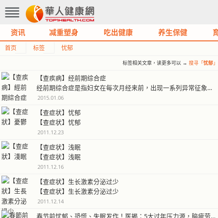
资讯
减重塑身
吃出健康
养生保健
首页
标签
忧郁
标签相关文章，读更多可以 →
搜寻「
忧郁
」
【查疾病】经前期综合症
经前期综合症是指妇女在每次月经来前，出现一系列异常征象，包括明显的生理…
2015.01.06
【查症状】忧郁
【查症状】忧郁
2011.12.23
【查症状】浅眠
【查症状】浅眠
2011.12.16
【查症状】生长激素分泌过少
【查症状】生长激素分泌过少
2011.12.14
春节前忧郁、恐慌、失眠发作！医揭：5大过年压力源，脑疲劳自我检测