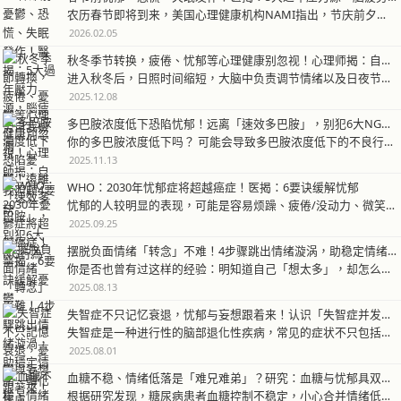
农历春节即将到来，美国心理健康机构NAMI指出，节庆前夕约有64%的心…
2026.02.05
秋冬季节转换，疲倦、忧郁等心理健康别忽视！心理师揭：自我照顾4要诀
进入秋冬后，日照时间缩短，大脑中负责调节情绪以及日夜节律的生理时钟受到…
2025.12.08
多巴胺浓度低下恐陷忧郁！远离「速效多巴胺」，别犯6大NG行为
你的多巴胺浓度低下吗？ 可能会导致多巴胺浓度低下的不良行为，我们姑且称…
2025.11.13
WHO：2030年忧郁症将超越癌症！医揭：6要诀缓解忧郁
忧郁的人较明显的表现，可能是容易烦躁、疲倦/没动力、微笑型忧郁，长时间…
2025.09.25
摆脱负面情绪「转念」不难！4步骤跳出情绪漩涡，助稳定情绪、转化焦虑
你是否也曾有过这样的经验：明知道自己「想太多」，却怎么也无法停止脑中的…
2025.08.13
失智症不只记忆衰退，忧郁与妄想跟着来！认识「失智症并发精神行为」症状
失智症是一种进行性的脑部退化性疾病，常见的症状不只包括记忆衰退、判断力…
2025.08.01
血糖不稳、情绪低落是「难兄难弟」？研究：血糖与忧郁具双向影响
根据研究发现，糖尿病患者血糖控制不稳定，小心合并情绪低落；而长期忧郁的…