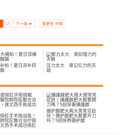
1
2
下一段 ►
看更多 中医
补帖！夏日凉补药
压力太大 是记忆力的天
脑
敌
摄护腺肥大两大类常见症
保肛手术挑战高！
状！摄护腺肥大都要开刀
跨院区整合治疗照
吗？5招保养摄护腺
文西手术成功保肛