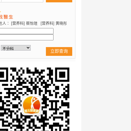
达人：
[营养科] 蔡怡瑄
[营养科] 黄晓彤
立即查询