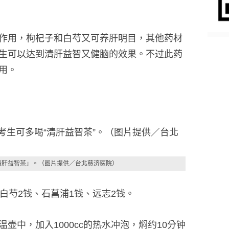
作用，枸杞子和白芍又可养肝明目，其他药材
生可以达到清肝益智又健脑的效果。不过此药
用。
清肝益智茶」。（图片提供／台北慈济医院）
白芍2钱、石菖浦1钱、远志2钱。
壶中，加入1000cc的热水冲泡，焖约10分钟