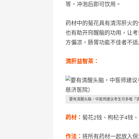
等，冲泡后即可饮用。
药材中的菊花具有清泻肝火的
也有助开窍醒脑的功用，让考
方偏凉，肠胃功能不佳者不适
清肝益智茶：
要有清醒头脑，中医师建议考生可多喝「
药材：
菊花2钱、枸杞子4钱、
作法：
将所有药材一起放入保温