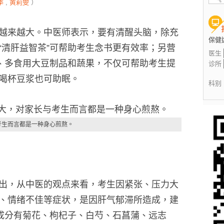
季
,
黄莉雯
）
越来越大。中医师表示，要有清醒头脑，除充
保健
“清肝益智茶”可帮助考生念书更有效率；另营
医生
、多食用大豆制品和蔬果，不仅可帮助考生提
诊所
喝杯豆浆也可助眠。
科别
考生而言都是一种身心煎熬。
出，从中医的观点来看，考生因紧张、压力大
、情绪不佳等症状，是因肝气郁滞所造成，建
，成分有菊花、枸杞子、白芍、石菖蒲、远志