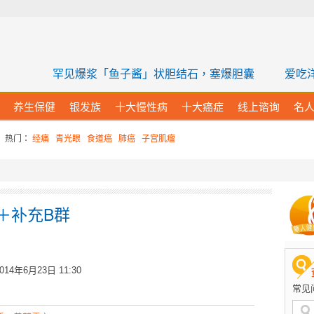
康网
罕见爆浆「鱼子酱」状胆结石，塞爆胆囊
爱吃
养生保健
银发族
十大慢性病
十大癌症
线上谘询
名
热门：
经痛
青光眼
食道癌
肺癌
子宫肌瘤
＋补充B群
014年6月23日 11:30
常见