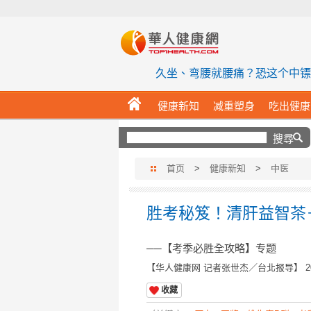
华人健
久坐、弯腰就腰痛？恐这个中镖
HOME
健康新知
减重塑身
吃出健康
首页
>
健康新知
>
中医
胜考秘笈！清肝益智茶
──【考季必胜全攻略】专题
【
华人健康网 记者张世杰／台北报导
】
2
收藏