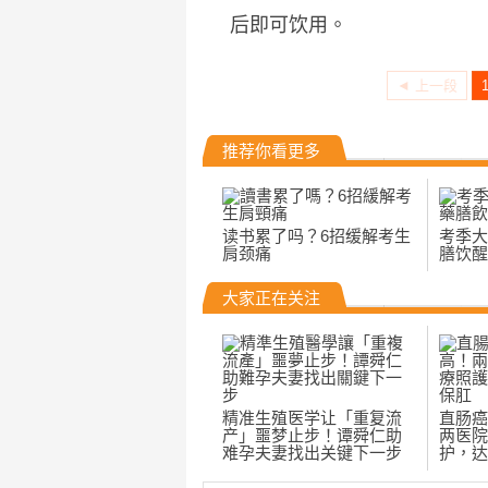
后即可饮用。
◄ 上一段
推荐你看更多
读书累了吗？6招缓解考生
考季大
肩颈痛
膳饮醒
大家正在关注
精准生殖医学让「重复流
直肠癌
产」噩梦止步！谭舜仁助
两医院
难孕夫妻找出关键下一步
护，达