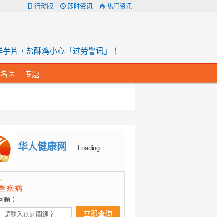
行动版
即时资讯
热门资讯
洋芋片，盐酥鸡小心「过劳警讯」！
人名医
专题
华人健康网
Loading...
问题：
立即查询