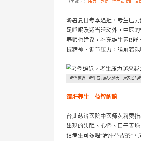
（关键字：
压力
,
豆浆
,
维生素B群
,
考
溽暑夏日考季逼近，考生压力
足睡眠及适当活动外，中医的
养师也建议，补充维生素B群
振精神、调节压力，睡前若能
考季逼近，考生压力越来越大，对家长与
清肝养生 益智醒脑
台北慈济医院中医师黄莉雯指
出现的失眠、心悸、口干舌燥
议考生可多喝“清肝益智茶”