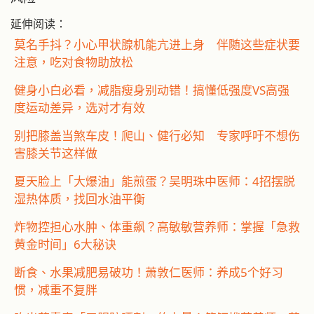
延伸阅读：
莫名手抖？小心甲状腺机能亢进上身 伴随这些症状要
注意，吃对食物助放松
健身小白必看，减脂瘦身别动错！搞懂低强度VS高强
度运动差异，选对才有效
别把膝盖当煞车皮！爬山、健行必知 专家呼吁不想伤
害膝关节这样做
夏天脸上「大爆油」能煎蛋？吴明珠中医师：4招摆脱
湿热体质，找回水油平衡
炸物控担心水肿、体重飙？高敏敏营养师：掌握「急救
黄金时间」6大秘诀
断食、水果减肥易破功！萧敦仁医师：养成5个好习
惯，减重不复胖