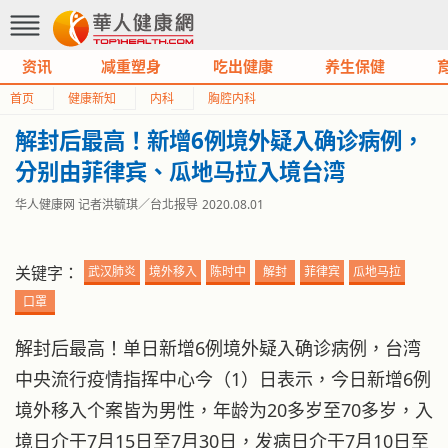
资讯
减重塑身
吃出健康
养生保健
首页
健康新知
内科
胸腔内科
解封后最高！新增6例境外疑入确诊病例，
分别由菲律宾、瓜地马拉入境台湾
华人健康网 记者洪毓琪／台北报导
2020.08.01
关键字：
武汉肺炎
境外移入
陈时中
解封
菲律宾
瓜地马拉
口罩
解封后最高！单日新增6例境外疑入确诊病例，台湾
中央流行疫情指挥中心今（1）日表示，今日新增6例
境外移入个案皆为男性，年龄为20多岁至70多岁，入
境日介于7月15日至7月30日，发病日介于7月10日至