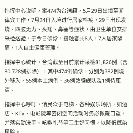
指挥中心说明，案474为台湾籍，5月29日出境至菲
律宾工作，7月24日入境进行居家检疫，29日出现发
烧、四肢无力、头痛、鼻塞等症状，由卫生单位安排
采检送验，于今日确诊，接触者共8人，7人居家隔
离，1人自主健康管理。
指挥中心统计，台湾截至目前累计采检81,826例（含
80,728例排除），其中474例确诊，分别为382例境
外移入，55例本土病例、36例敦睦舰队及1例待厘
清。
指挥中心呼吁，请民众于电梯、各种娱乐场所，如酒
店、KTV、电影院等密闭空间活动时务必佩戴口罩，
并落实勤洗手、咳嗽礼节等卫生好习惯，以降低感染
风险。