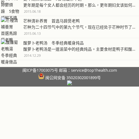
更年期是每个女人都会经历的时期。那么，更年期妇女该如何藉由饮食调养，提…
2015.06.18
芒种清补养胃 首选马蹄煲老鸭
芒种为二十四节气中的第九个节气，现在已经处于芒种时节了。芒种时节的饮食…
2015.06.13
酸萝卜老鸭汤 冬季经典暖身炖品
酸萝卜老鸭汤是一道渝菜中的经典炖品。主要食材是鸭子和酸萝卜，烹饪工艺是…
2014.12.29
闽ICP备17003075号 邮箱：service@top1health.com
闽公网安备 35020302001899号