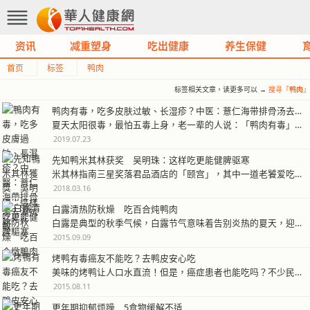
资讯
减重塑身
吃出健康
养生保健
首页
标签
鸭肉
标签相关文章，读更多可以 →
搜寻「
鸭肉
」
鸭肉有毒，吃多皮肤过敏、长湿疹？中医：薏仁海带排骨汤去湿抗敏
夏天太阳很毒，最怕五毒上身，老一辈的人说：「鸭肉有毒」，吃多容易引发皮…
2019.07.23
先知鸭米其林获奖 吴明珠：这样吃更能健脾驱寒
米其林指南三星奖落君品酒店的「颐宫」，其中一道老饕爱吃的「先知鸭」正是…
2018.03.16
白露清热防秋燥 吃百合炖鸭肉
白露是典型的秋季气候，白露节气意味着告别炎热的夏天，迎来凉爽的秋天。但…
2015.09.09
烤鸭有毒癌友不能吃？去鸭皮安心吃
美味的烤鸭让人口水直流！但是，癌症患者也能吃吗？不少民众认为，鸭子属于…
2015.08.11
更年期抑郁烦躁 5食物缓解不适