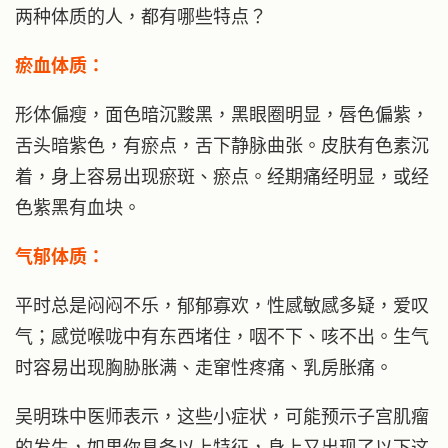
两种体质的人，都有哪些特点？
瘀血体质：
形体偏瘦，面色暗沉黢黑，黑眼圈明显，唇色偏紫，
舌头暗紫色，有瘀点，舌下静脉曲张。皮肤有色素沉
着，身上容易出现瘀斑、瘀点。经期痛经明显，或经
色紫黑有血块。
气郁体质：
平时总是闷闷不乐，郁郁寡欢，性感敏感多疑，爱叹
气；感觉喉咙中有东西堵住，咽不下、咳不出。生气
时容易出现胸胁胀满、走窜性疼痛、乳房胀痛。
吴明珠中医师表示，这些小症状，可能预示子宫肌瘤
的发生，如果你具备以上特征，身上又出现了以下这