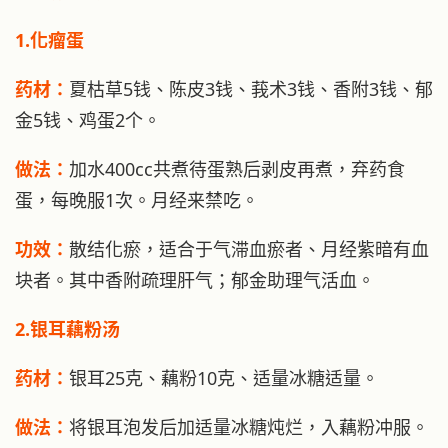
1.化瘤蛋
药材：
夏枯草5钱、陈皮3钱、莪术3钱、香附3钱、郁
金5钱、鸡蛋2个。
做法：
加水400cc共煮待蛋熟后剥皮再煮，弃药食
蛋，每晚服1次。月经来禁吃。
功效：
散结化瘀，适合于气滞血瘀者、月经紫暗有血
块者。其中香附疏理肝气；郁金助理气活血。
2.银耳藕粉汤
药材：
银耳25克、藕粉10克、适量冰糖适量。
做法：
将银耳泡发后加适量冰糖炖烂，入藕粉冲服。