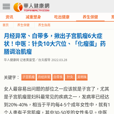
资讯
减重塑身
吃出健康
养生保健
首页
养生保健
养生指南
月经异常、白带多，揪出子宫肌瘤6大症
状！中医：针灸10大穴位、「化瘤蛋」药
膳调治肌瘤
华人健康网 记者黄曼莹／台北报导
2022.03.28
关键字：
子宫肌瘤
月经异常
白带多
针灸
吴明珠
女人最容易出问题的部位之一应该就是子宫了，尤其
是子宫肌瘤是妇科最常见的疾病之一，发病率已经达
到20%-40%，相当于平均每4-5个成年女性中，就有1
个人患有子宫肌瘤，其中30-50岁的女性多见。中医