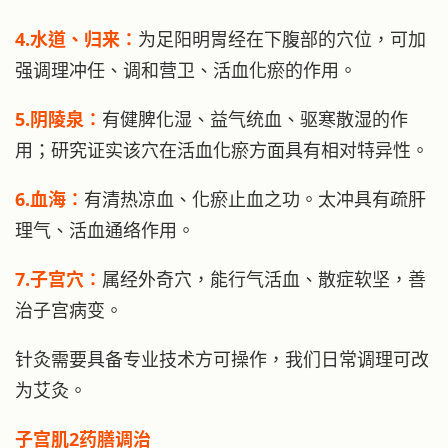
4.水道、归来：
为足阳明胃经在下腹部的穴位，可加
强调理冲任、调和营卫、活血化瘀的作用。
5.阴陵泉：
有健脾化湿、益气统血、驱寒散湿的作
用；研究证实该穴在活血化瘀方面具有相对特异性。
6.血海：
有清热凉血、化瘀止血之功。太冲具有疏肝
理气、活血通络作用。
7.子宫穴：
属经外奇穴，能行气活血、散症软坚，善
治子宫病变。
针灸需要具备专业技术方可操作，我们日常调理可改
为艾灸。
子宫肌2药膳调治