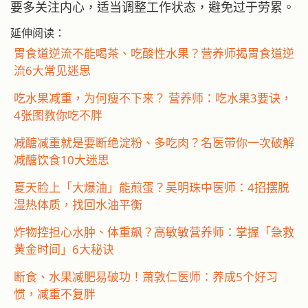
要多关注内心，适当调整工作状态，避免过于劳累。
延伸阅读：
胃食道逆流不能喝茶、吃酸性水果？营养师揭胃食道逆
流6大常见迷思
吃水果减重，为何瘦不下来？ 营养师：吃水果3要诀，
4张图教你吃不胖
减醣减重就是要断绝淀粉、多吃肉？名医带你一次破解
减醣饮食10大迷思
夏天脸上「大爆油」能煎蛋？吴明珠中医师：4招摆脱
湿热体质，找回水油平衡
炸物控担心水肿、体重飙？高敏敏营养师：掌握「急救
黄金时间」6大秘诀
断食、水果减肥易破功！萧敦仁医师：养成5个好习
惯，减重不复胖