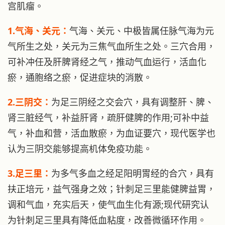
宫肌瘤。
1.气海、关元：
气海、关元、中极皆属任脉气海为元
气所生之处，关元为三焦气血所生之处。三穴合用，
可补冲任及肝脾肾经之气，推动气血运行，活血化
瘀，通胞络之瘀，促进症块的消散。
2.三阴交：
为足三阴经之交会穴，具有调整肝、脾、
肾三脏经气，补益肝肾，疏肝健脾的作用;可补中益
气，补血和营，活血散瘀，为血证要穴，现代医学也
认为三阴交能够提高机体免疫功能。
3.足三里：
为多气多血之经足阳明胃经的合穴，具有
扶正培元，益气强身之效；针刺足三里能健脾益胃，
调和气血，充实后天，使气血生化有源;现代研究认
为针刺足三里具有降低血粘度，改善微循环作用。