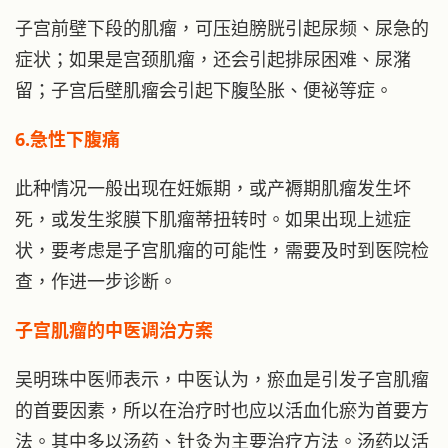
子宫前壁下段的肌瘤，可压迫膀胱引起尿频、尿急的
症状；如果是宫颈肌瘤，还会引起排尿困难、尿潴
留；子宫后壁肌瘤会引起下腹坠胀、便祕等症。
6.急性下腹痛
此种情况一般出现在妊娠期，或产褥期肌瘤发生坏
死，或发生浆膜下肌瘤蒂扭转时。如果出现上述症
状，要考虑是子宫肌瘤的可能性，需要及时到医院检
查，作进一步诊断。
子宫肌瘤的中医调治方案
吴明珠中医师表示，中医认为，瘀血是引发子宫肌瘤
的首要因素，所以在治疗时也应以活血化瘀为首要方
法。其中多以汤药、针灸为主要治疗方法。汤药以活