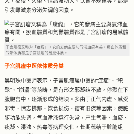
大，熬夜、久坐、情绪波动大、饮食不规律等，都是
引发雌激素分泌失调的因素。
子宫肌瘤又称为「症瘕」，它的发病主要与气滞血瘀有关，瘀血体质和
气郁体质都是子宫肌瘤的易感体质。
子宫肌瘤中医依体质分类
吴明珠中医师表示，子宫肌瘤属中医的“症症”、“积
聚”、“崩漏”等范畴，是有形之邪凝结不散，停聚在下
腹胞宫中，逐渐形成的结块。多由于正气内虚、感受
邪毒、情志怫郁、饮食损伤、宿有旧疾等因素，使脏
腑功能失调，气血津液运行失常，产生气滞、血瘀、
痰凝、湿浊、热毒等病理变化，长期蕴结于脏腑组