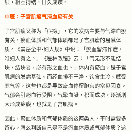
织，相互搏结，日久成疾。
中医：子宫肌瘤气滞血瘀有关
子宫肌瘤又称为「症瘕」，它的发病主要与气滞血瘀
有关，瘀血体质和气郁体质都是子宫肌瘤的易感体
质。《景岳全书•妇人规》中说：「瘀血留滞作症，
唯妇人有之。」《医林改错》云：「气无形不能结
块，结块者，必有形之血也。」体内有瘀血，是子宫
肌瘤的发病基础。而经血排不干净、饮食生冷、感受
寒气等，这些也都是导致瘀血停留胞宫的常见因素。
气郁会引起血行受阻，气聚血凝，积而成块，逐渐增
大形成症瘕，也就是子宫肌瘤。
因此，瘀血体质和气郁体质的这两类人，平时需要多
留心。怎么判断自己是不是瘀血体质或气郁体质？这