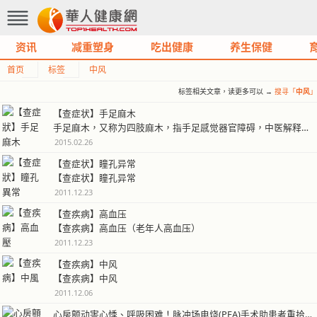
资讯
减重塑身
吃出健康
养生保健
首页
标签
中风
标签相关文章，读更多可以 →
搜寻「
中风
」
【查症状】手足麻木
手足麻木，又称为四肢麻木，指手足感觉器官障碍，中医解释为：麻，肌肤蚁走…
2015.02.26
【查症状】瞳孔异常
【查症状】瞳孔异常
2011.12.23
【查疾病】高血压
【查疾病】高血压（老年人高血压）
2011.12.23
【查疾病】中风
【查疾病】中风
2011.12.06
心房颤动害心悸、呼吸困难！脉冲场电烧(PFA)手术助患者重拾生活品质