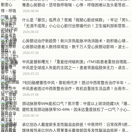
罹患心房颤动，恐导致呼吸喘、心悸、呼吸困难以及头晕等症状，透过「脉冲场…
2026.08.04
什么是「暴饮」临界点？医揭「假期心脏症候群」，牢记「男5女4」远离中风
「无酒不成席」小心让心脏付出惨痛代价！卫生福利部新营医院心脏内科主治医…
2026.08.03
心房颤动治疗新趋势！新兴非热能脉冲场消融术，助积极心律控制
心房颤动患者人数持续增加，数千万人受心房颤动影响，波士顿科技最新发布《…
2026.07.28
中风复健新曙光！「重复经颅磁刺激」rTMS助患者重拾自理能力
中风是全球成人失能的主因之一，患者常面临肢体无力、语言与认知障碍等后遗…
2026.07.23
7旬妇脑梗塞性中风，靠轮椅代步！透过中西医整合治疗半年，摆脱轮椅拄杖行走
中风患者透过中西医整合治疗，有机会重拾生活品质！台南市立医院中医师郑力…
2026.07.06
颈动脉狭窄69%能松口气？医示警：中度以上斑块隐藏3大「爆弹特征」，增中风风险
健检发现颈动脉狭窄50–69%，因未达重度就松了一口气？小心！这正是临…
2026.06.10
承亿创办人戴俊郎多发性脑溢血猝逝！中医师吁：日常保养5原则，预防中风与脑溢血
媒体报导承亿创办人暨董事长戴俊郎因多发性脑溢血猝逝，享年54岁，消息震…