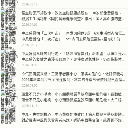
2026.05.12
高血脂无声却致命，改善血脂健康趁现在！30岁起免费健检、血脂针扩大给付嘉惠5千人
根据卫生福利部《国民营养健康调查》指出，国人高血脂的盛行率持续攀升，目…
2026.04.02
中风后最怕「二次打击」！再发风险达3成！6大生活型态降低再中风风险
中风后最怕「二次打击」！5年内再发风险竟高达2至3成！为降低复发风险并…
2026.03.17
中风复健从卧床到行走，「精准血管雷射」新希望！认识红光vs.蓝光血管雷射
中风后的复健之路漫长且艰辛，即使度过急性期，仍面临肢体无力、反应迟缓、…
2026.01.27
冷气团再度来袭，三高患者要小心！落实4招护心，做好保暖与健康管理
2026年新年到冷气团接连报到，寒冷的冬季气候使各地气温偏低，国民健康…
2026.01.02
頭暈不只是小毛病！小心頸動脈嚴重狹窄釀中風危機，頸動脈支架置放術拆彈
頭暈不只是小毛病！小心頸動脈嚴重狹窄釀中風危機。大千綜合醫院神經放射科…
2025.11.18
中風、失智別擔心，中西醫復能療效佳！病人擺脫言語及肢體障礙
對於罹患中風與失智患者來說，透過中西醫合治，能得到不錯療效！台東馬偕醫…
2025.11.06