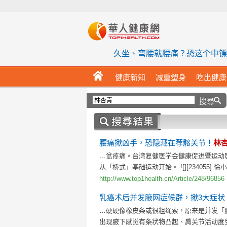
华人健
久坐、弯腰就腰痛？恐这个中镖
HOME
健康新知
减重塑身
吃出健康
「林杏青」
腰痛揪凶手，恐隐藏在荐髂关节！
林
…盆疼痛。台湾复健医学会健康促进暨运动
从「桥式」基础运动开始。 ![][234055
http://www.top1health.cn/Article/248/96856
乳癌术后并发腋网症候群，揪3大症状
…硬硬像橡皮条或很粗绳索，原来是并发「
出现腋下感觉有条状物凸起、肩关节活动度