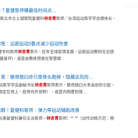
全？复健医师曝最佳时间点…
、新北市立土城医院复健科
林杏青
医师／台湾运动医学学会媒体长、
医：远距运动3要点减少运动伤害
复健专科医师
林杏青
表示，近年全球疫情发展，远距运动教材无论透
健身环)、或是由教练预录在智慧媒…
！医：髌骨脱臼非只是骨头跑掉，隐藏这风险…
运动医学学会副秘书长
林杏青
医师表示，髌骨脱臼大多由创伤引起，
固定在地上，胫骨向外扭转），或是内侧遭到强…
候群！复健科医师：弹力带运动辅助改善
长庚复健科兼任主治医师－
林杏青
医师）** **（动作训练示范：物