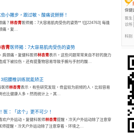
保健
这些小撇步，跟过敏、酸痛说掰掰！
医生
肩颈痛？
林杏青
医师揭：7大容易肌肉受伤的姿势** ![][224763] 每逢
诊所
颈痛，复…
科别
林杏青
医师揭：7大容易肌肉受伤的姿势
、肩颈痛，复健科医师
林杏青
表示，这些问题常常来自不好的施力
造成下被拉伤，还有提重物容易导致手腕与手肘的酸…
3招腰椎训练就能矫正
科医师
林杏青
表示，有些研究发现，骨盆较为前倾的人，比较容易
例也比健康人多。然而统计上，其…
！医：「这个」更不可少！
喜欢户外运动。复健科医师
林杏青
提醒，冷天户外运动除了注意穿
科医师提醒，冷天户外运动除了注意穿着、环境之…