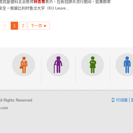
念医院复健科主治医师
林杏青
表示，在新冠肺炎流行期间，如果群聚
。根据比利时鲁汶大学（KU Leuve…
上一页
1
2
下一页 ►
行动版
ghts Reserved.
.com