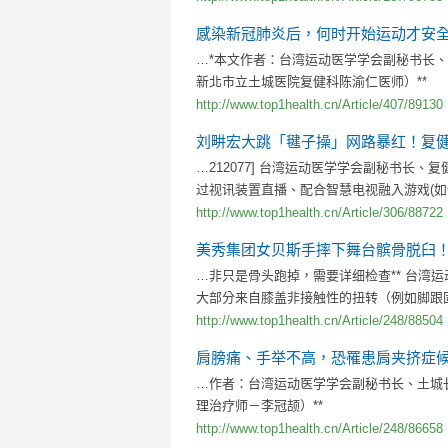
感染新冠肺炎后，何时开始运动才安
…*本文作者：台湾运动医学学会副秘书长
新北市立土城医院复健科陈渝仁医师）**
http://www.top1health.cn/Article/407/89130
刘畊宏大跳「毽子操」网路暴红！复健
…212077] 台湾运动医学学会副秘书长、
过视讯装置直播、配合智慧电视融入游戏(如
http://www.top1health.cn/Article/306/88722
美秀集团女贝斯手摔下舞台髌骨脱臼
…非只是骨头跑掉，需要详细检查** 台湾
大部分来自膝盖非接触性的扭转（例如脚跟
http://www.top1health.cn/Article/248/88504
肩膀痛、手举不高，恐罹患肩夹挤症
…作者：台湾运动医学学会副秘书长、土城
理治疗师－李冠颉）**
http://www.top1health.cn/Article/248/86658