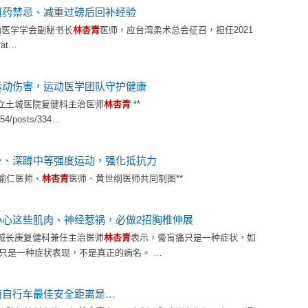
用药禁忌、减重过磅后回补经验
运动医学学会副秘书长
林杏青
医师，应台湾柔术总会征召，担任2021
rat…
运动伤害，运动医学团队守护健康
立土城医院复健科主治医师
林杏青
**
454/posts/334…
身、深蹲中等强度运动，强化抵抗力
陈渝仁医师、
林杏青
医师、黄世纲医师共同制图**
心这些肌肉、神经惹祸，必做2招胸椎伸展
城长庚复健科兼任主治医师
林杏青
表示，膏肓痛只是一种症状，如
痛只是一种症状表现，不是真正的病名。 …
骑自行车最佳安全距离是…