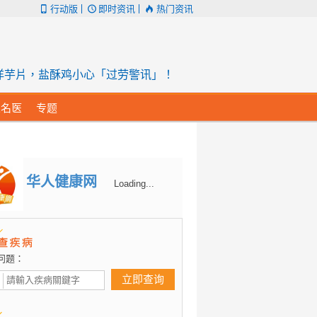
行动版
即时资讯
热门资讯
洋芋片，盐酥鸡小心「过劳警讯」！
人名医
专题
华人健康网
Loading...
问题：
立即查询