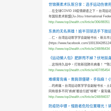
世锦赛柔术队医分享：选手运动伤害
…在全球COVID 19疫情肆虐之下，台湾
年国际柔术联盟(Ju-Jitsu International Fede
http://www.top1health.cn/Article/306/88351
东奥的无名英雄！逾半羽球选手下肢
…仁、台湾运动医学学会副秘书长、新北市
(https://www.facebook.com/100130428512
http://www.top1health.cn/Article/248/86434
《运动懒人包》肥胖甩不掉？伏地挺
…这场持久战中，打败新冠肺炎病毒！ **
http://www.top1health.cn/Article/407/85454
难缠膏肓痛，害肩颈僵硬、手指麻！小
…的疼痛。台湾运动医学学会副秘书长、土
同有很多不同”疾病”都会引起”咳嗽”，膏肓
http://www.top1health.cn/Article/248/84037
防疫防中镖，慢跑者危险位置曝光！