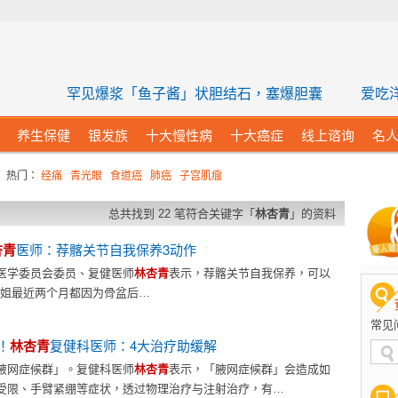
康网
罕见爆浆「鱼子酱」状胆结石，塞爆胆囊
爱吃
养生保健
银发族
十大慢性病
十大癌症
线上谘询
名
热门：
经痛
青光眼
食道癌
肺癌
子宫肌瘤
搜寻结果
总共找到 22 笔符合关键字「
林杏青
」的资料
杏青
医师：荐髂关节自我保养3动作
医学委员会委员、复健医师
林杏青
表示，荐髂关节自我保养，可以
] 徐小姐最近两个月都因为骨盆后…
常见
！
林杏青
复健科医师：4大治疗助缓解
腋网症候群」。复健科医师
林杏青
表示，「腋网症候群」会造成如
受限、手臂紧绷等症状，透过物理治疗与注射治疗，有…