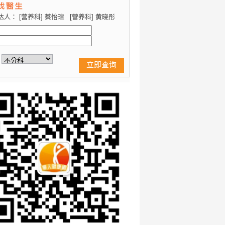
达人：
[营养科] 蔡怡瑄
[营养科] 黄晓彤
立即查询